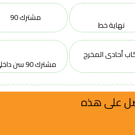
مشترك 90
نهاية خط
اب أحادى المخرج
مشترك 90 سن داخلى
صل على هذه