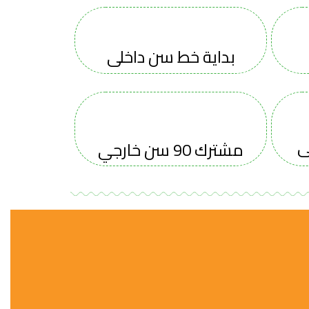
بداية خط سن داخلى
مشترك 90 سن خارجي