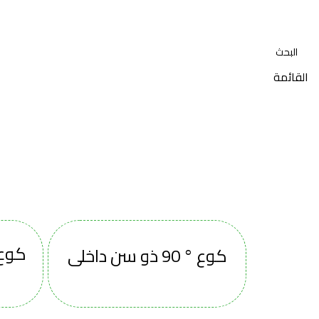
مرحبا بكم في مروج .. بيت الخبرات وملتقى كبار التوكيلات
القائمة
وصلات بولي بروبلين
كوع ° 90 ذو 
كوع ° 90 ذو سن داخلى